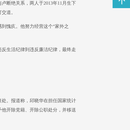
断绝关系，两人于2013年11月生下
打交道。
感到愧疚。他努力经营这个“家外之
。
违反生活纪律到违反廉洁纪律，最终走
行查处。报道称，邱晓华在担任国家统计
予他开除党籍、开除公职处分，并移送
。