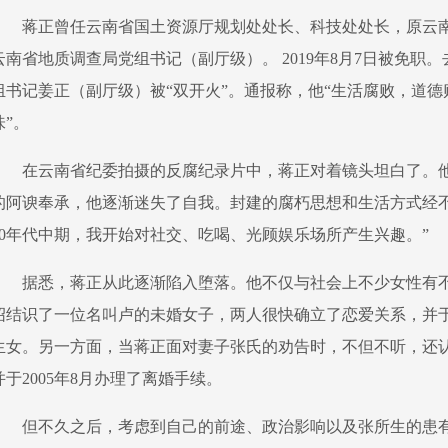
蒋正曾任云南省国土资源厅规划处处长、科技处处长，原云
云南省地质调查局党组书记（副厅级）。 2019年8月7日被免职。
组书记姜正（副厅级）被“双开火”。通报称，他“生活腐败，道
味”。
在云南省纪委拍摄的反腐纪录片中，蒋正对着镜头坦白了。
的阿谀奉承，他逐渐迷失了自我。封建的腐朽思想和生活方式经不
90年代中期，我开始对社交、吃喝、光顾娱乐场所产生兴趣。”
据悉，蒋正从此逐渐陷入堕落。他不仅与社会上不少女性有不
绍结识了一位名叫卢的未婚女子，两人很快确立了恋爱关系，并于2
生女。另一方面，当蒋正面对妻子张氏的劝告时，不但不听，还
并于2005年8月办理了离婚手续。
但不久之后，考虑到自己的前途、政治影响以及张所生的患