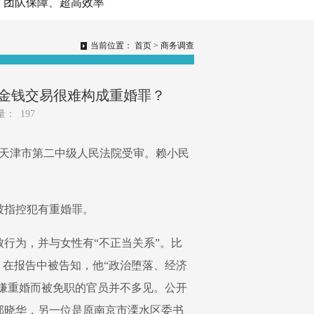
、超高效率
当前位置：
首页
>
商务调查
、金钱交易很难构成重婚罪？
量：
197
在天津市第二中级人民法院受审。赖小民
被指控犯有重婚罪。
行为，并与女性有“不正当关系”。比
，在报告中被告知，他“政治堕落、经济
涉嫌重婚而被免职的官员并不多见。公开
邱晓华，另一位是原南京市溧水区委书