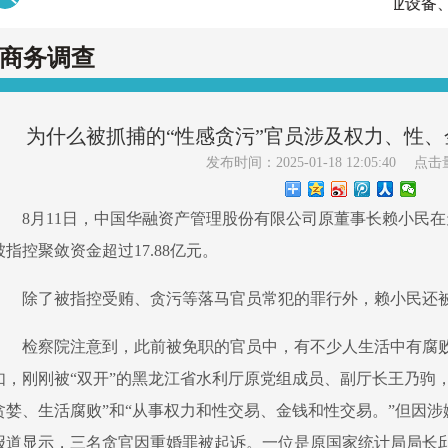
绝对保密、正规调查、专业设备、团队保障
商务调查
为什么被抓捕的“性感贪污”官员涉及权力、性
发布时间：2025-01-18 12:05:40
点击
8月11日，中国华融资产管理股份有限公司原董事长赖小民
被指控聚敛资金超过17.88亿元。
除了被指控受贿、贪污等落马官员常犯的罪行外，赖小民还
检察院注意到，此前被免职的官员中，有不少人生活中有腐败
如，刚刚被“双开”的黑龙江省水利厅原党组成员、副厅长王乃驹
贪婪、生活腐败”和“从事权力和性交易、金钱和性交易。”但因
报道显示，三名贪官因重婚罪被起诉。一位是原国家统计局局长