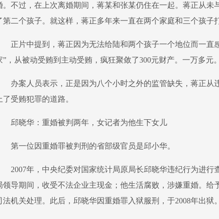
婚。不过，在上次离婚期间，蒋某和张某仍住在一起。蒋正从未与卢
了第二个孩子。就这样，蒋正多年来一直在两个家庭和三个孩子
正片中提到，蒋正因为无法给陆和两个孩子一个地位而一直
家”，从被动受贿到主动受贿，疯狂聚敛了300元财产。一万多元
办案人员表示，正是因为八个小时之外的监管缺失，蒋正从
上了受贿犯罪的道路。
邱晓华：重婚被判两年，女记者为他生下女儿
第一位因重婚罪被判刑的省部级官员是邱小华。
2007年，中央纪委对国家统计局原局长邱晓华违纪行为进
局领导期间，收受不法企业主现金；他生活腐败，涉嫌重婚。给
司法机关处理。此后，邱晓华因重婚罪入狱服刑，于2008年出狱