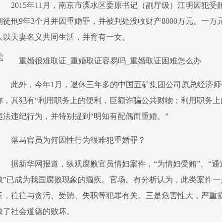
2015年11月，南京市溧水区委原书记（副厅级）江明因犯
期徒刑9年3个月并因重婚罪，并被判处没收财产8000万元。一
人以夫妻名义共同生活，并育有一女。
此外，今年1月，退休三年多的中国五矿集团公司原总经济师
称，其犯有“利用职务上的便利，巨额诈骗公共财物；利用职务上
违法违纪行为，并特别提到“明知有配偶而重婚。”
落马官员为何因性行为很难犯重婚罪？
据新华网报道，纵观腐败官员情妇案件，“为情妇受贿”、“通
败”已成为我国腐败现象的痼疾。官场。有分析认为，此类案件
泛，往往与贪污、受贿、失职等犯罪有关。三是危害性大，严重损
致了社会道德的败坏。